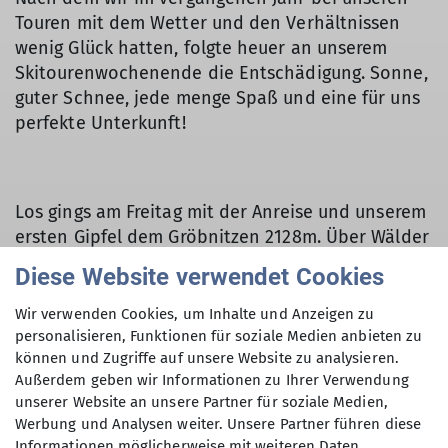
Touren mit dem Wetter und den Verhältnissen
wenig Glück hatten, folgte heuer an unserem
Skitourenwochenende die Entschädigung. Sonne,
guter Schnee, jede menge Spaß und eine für uns
perfekte Unterkunft!
Los gings am Freitag mit der Anreise und unserem
ersten Gipfel dem Gröbnitzen 2128m. Über Wälder
und einem Traumhaften Skihang führte uns der
Diese Website verwendet Cookies
Aufstieg über die Rothenwänderalm zum
jungfräulichen Gipfelhang des Gröbnitzen. Hier
Wir verwenden Cookies, um Inhalte und Anzeigen zu
hatten wir die Ehre die Aufstiegsspur anzulegen
personalisieren, Funktionen für soziale Medien anbieten zu
können und Zugriffe auf unsere Website zu analysieren.
und natürlich auch abzufahren ;-)
Außerdem geben wir Informationen zu Ihrer Verwendung
Um Abwechslung ins Wochenende zu bringen,
unserer Website an unsere Partner für soziale Medien,
Werbung und Analysen weiter. Unsere Partner führen diese
starteten wir am Samstag von der anderen
Informationen möglicherweise mit weiteren Daten