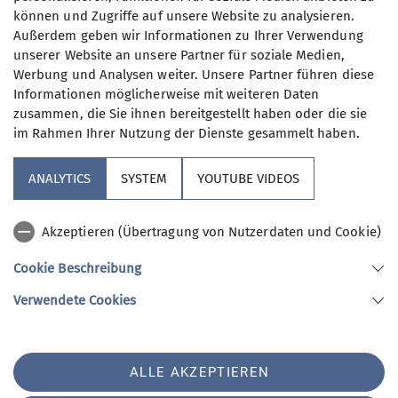
können und Zugriffe auf unsere Website zu analysieren.
Außerdem geben wir Informationen zu Ihrer Verwendung
Erwachsenenklettern
unserer Website an unsere Partner für soziale Medien,
Werbung und Analysen weiter. Unsere Partner führen diese
Informationen möglicherweise mit weiteren Daten
Und Jugend!
zusammen, die Sie ihnen bereitgestellt haben oder die sie
im Rahmen Ihrer Nutzung der Dienste gesammelt haben.
Organisation:
ANALYTICS
SYSTEM
YOUTUBE VIDEOS
Sektion
Daniela Utzschmid
Akzeptieren (Übertragung von Nutzerdaten und Cookie)
Aktuelles
Termine:
Cookie Beschreibung
Donnerstag und Freitag ab 19.30 Uhr
Verwendete Cookies
Sektion Rottal Neumarkt-St. Veit des Deutschen Alpenvereins e.V.
St. Veiter-Straße 37
Details
84494 Neumarkt St. Veit
ALLE AKZEPTIEREN
Telefon +4901733872262