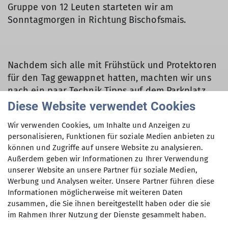
Gruppe von 12 Leuten starteten wir am
Sonntagmorgen in Richtung Bischofsmais.
Nachdem sich alle mit Frühstück und Protektoren
für den Tag gewappnet hatten, machten wir uns
nach ein paar Technik Tipps auf dem Parkplatz
auf zum Sessellift. Mit der neuen 5er Sesselbahn
Diese Website verwendet Cookies
ging es dann entspannt nach oben zum Trail
Wir verwenden Cookies, um Inhalte und Anzeigen zu
Einstieg. Mit seinen 14 Strecken ist beim
personalisieren, Funktionen für soziale Medien anbieten zu
Geisskopf für jede Könner Stufe etwas dabei. Wir
können und Zugriffe auf unsere Website zu analysieren.
nahmen uns als erstes den Flowtrail vor, auf dem
Außerdem geben wir Informationen zu Ihrer Verwendung
wir an so manchen Kurven an unserer Technik
unserer Website an unsere Partner für soziale Medien,
feilen konnten. Im Verlauf des Tages haben wir
Werbung und Analysen weiter. Unsere Partner führen diese
uns schrittweise an immer schwierigere Trails
Informationen möglicherweise mit weiteren Daten
zusammen, die Sie ihnen bereitgestellt haben oder die sie
gewagt. Am Ende hatten alle einen Riesenspaß,
im Rahmen Ihrer Nutzung der Dienste gesammelt haben.
egal wie gut oder wie alt sie waren.