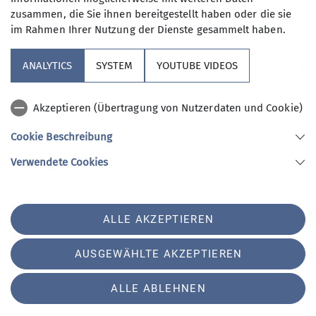
zusammen, die Sie ihnen bereitgestellt haben oder die sie
15 DAV-Mitglieder trafen sich am 21. Februar
im Rahmen Ihrer Nutzung der Dienste gesammelt haben.
um 7.30 Uhr am DAV-Heim zur Fahrt nach
Vorderschmiding zum Gasthaus Breit bei
ANALYTICS
SYSTEM
YOUTUBE VIDEOS
Freyung. Weiter ging die Fahrt mit Martin
Stadler, Nationalparkführer, nach
Akzeptieren (Übertragung von Nutzerdaten und Cookie)
Philippsreut.
Cookie Beschreibung
mehr erfahren
Verwendete Cookies
ALLE AKZEPTIEREN
AUSGEWÄHLTE AKZEPTIEREN
ALLE ABLEHNEN