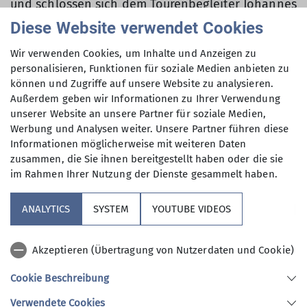
und schlossen sich dem Tourenbegleiter Johannes
Geltinger an, um den 2522 m hohen Göll zu
Diese Website verwendet Cookies
bezwingen. Bereits um 4:30 Uhr brachen 6
Wir verwenden Cookies, um Inhalte und Anzeigen zu
Bergsteiger unserer Sektion in Richtung
personalisieren, Funktionen für soziale Medien anbieten zu
Berchtesgaden auf, um der nachmittäglichen
können und Zugriffe auf unsere Website zu analysieren.
Hitze soweit wie möglich zu entkommen. Vom
Außerdem geben wir Informationen zu Ihrer Verwendung
Parkplatz Scharitzkehl begann der Anstieg über
unserer Website an unsere Partner für soziale Medien,
den Steftensteig hinauf zum Mannlgrat. Der
Werbung und Analysen weiter. Unsere Partner führen diese
alpinistisch interessante Klettersteig führt
Informationen möglicherweise mit weiteren Daten
hinüber zur Westflanke des Gipfels und jeder
zusammen, die Sie ihnen bereitgestellt haben oder die sie
Teilnehmer kam auf seine Kosten. Nach ca 5
im Rahmen Ihrer Nutzung der Dienste gesammelt haben.
Stunden und 1500 Aufstiegshöhenmetern stand
die Gruppe dann endlich am Gipfel und lies sich
ANALYTICS
SYSTEM
YOUTUBE VIDEOS
bei überraschend angenehmen Temperaturen die
Brotzeit schmecken.
Akzeptieren (Übertragung von Nutzerdaten und Cookie)
Nach einer ausgiebigen Pause wurde der lange
Abstieg über das Alpeltal in Angriff genommen.
Cookie Beschreibung
Die Sonne stand inzwischen sehr hoch und
Verwendete Cookies