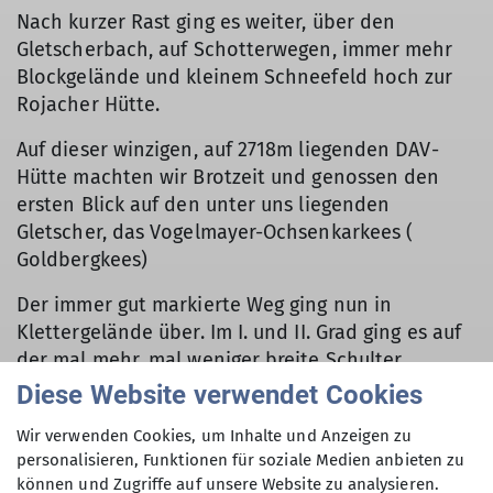
Nach kurzer Rast ging es weiter, über den
Gletscherbach, auf Schotterwegen, immer mehr
Blockgelände und kleinem Schneefeld hoch zur
Rojacher Hütte.
Auf dieser winzigen, auf 2718m liegenden DAV-
Hütte machten wir Brotzeit und genossen den
ersten Blick auf den unter uns liegenden
Gletscher, das Vogelmayer-Ochsenkarkees (
Goldbergkees)
Der immer gut markierte Weg ging nun in
Klettergelände über. Im I. und II. Grad ging es auf
der mal mehr, mal weniger breite Schulter
bergauf und bergab…keiner der Teilnehmer hatte
Diese Website verwendet Cookies
Schwierigkeiten, obwohl der Blick in die Tiefe den
Wir verwenden Cookies, um Inhalte und Anzeigen zu
Puls schon an so mancher Stelle beschleunigte.
personalisieren, Funktionen für soziale Medien anbieten zu
Auch die Höhe, wir näherten uns der 3000er
können und Zugriffe auf unsere Website zu analysieren.