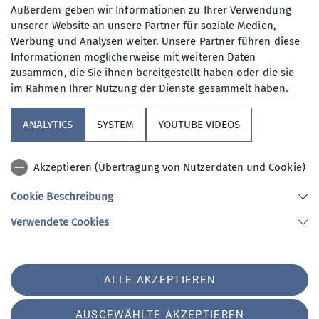
Marke, sorgte dafür, dass wir eigentlich etwas
Außerdem geben wir Informationen zu Ihrer Verwendung
langsamer gehen wollten, aber die zunehmend
unserer Website an unsere Partner für soziale Medien,
dichter und dunkler werdenden Wolken
Werbung und Analysen weiter. Unsere Partner führen diese
beschleunigten unser Tempo.
Informationen möglicherweise mit weiteren Daten
zusammen, die Sie ihnen bereitgestellt haben oder die sie
Der Wettergott meinte es aber gut mit uns  wir
im Rahmen Ihrer Nutzung der Dienste gesammelt haben.
erreichten das Zittelhaus schon um 16 Uhr und da
wir so früh dran waren konnten wir noch bei
ANALYTICS
SYSTEM
YOUTUBE VIDEOS
einer Führung durch das Observatorium mitgehen.
In ungezwungener, lustiger Atmosphäre erzählte
Akzeptieren (Übertragung von Nutzerdaten und Cookie)
und erklärte uns einer der Ingenieure, der seit 29
Jahren dort oben arbeitet, alles Mögliche.
Cookie Beschreibung
Nach einem schmackhaften Essen und einem
Verwendete Cookies
vergnüglichen Abend, gings, ein bisschen nach
Hüttenruhe ;) in unser 13 Bett Lager. Die Nacht
war erstaunlich ruhig….weder laute Schnarcher
ALLE AKZEPTIEREN
noch knarrender Boden oder Betten !!!
AUSGEWÄHLTE AKZEPTIEREN