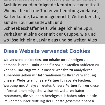
Ausbilder wurden folgende Kenntnisse vermittelt:
Wie mache ich die Tourenvorbereitung zu Hause,
Kartenkunde, Lawinenlagebericht, Wetterbericht,
auf der Tour Geländewahl und
Schneebeschaffenheit, wie lege ich eine Spur,
Verhalten alleine oder mit der Gruppe, wie und
wo löse ich eine Lawine aus und so weiter. Alles
wurde mit einer umfangreichen
Diese Website verwendet Cookies
Bilddokumentation belegt und umfassend erklärt.
Durch den Ausbilder wurden die VS-Geräte
Wir verwenden Cookies, um Inhalte und Anzeigen zu
ausgepackt, Zusatzausrüstung wie
personalisieren, Funktionen für soziale Medien anbieten zu
Lawinenschaufel und Sonde kamen in den
können und Zugriffe auf unsere Website zu analysieren.
Rucksack. Die Handhabung und das Anlegen am
Außerdem geben wir Informationen zu Ihrer Verwendung
unserer Website an unsere Partner für soziale Medien,
Körper wurde erklärt. Nach der allgemeinen
Werbung und Analysen weiter. Unsere Partner führen diese
Funktionskontrolle der Geräte ging es an den
Informationen möglicherweise mit weiteren Daten
Aufstieg mit Ski und Steigfellen zum
zusammen, die Sie ihnen bereitgestellt haben oder die sie
Übungsgelände. Wir fuhren anschließend zum
im Rahmen Ihrer Nutzung der Dienste gesammelt haben.
Gasthaus Weinberg , hintern gasthaus war ein