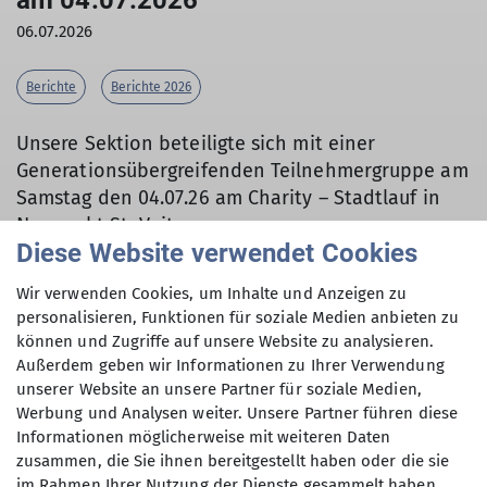
am 04.07.2026
06.07.2026
Berichte
Berichte 2026
Unsere Sektion beteiligte sich mit einer
Generationsübergreifenden Teilnehmergruppe am
Samstag den 04.07.26 am Charity – Stadtlauf in
Neumarkt St.-Veit.
Diese Website verwendet Cookies
Wir verwenden Cookies, um Inhalte und Anzeigen zu
personalisieren, Funktionen für soziale Medien anbieten zu
Motiviert gingen 21 Mitglieder an den Start um
können und Zugriffe auf unsere Website zu analysieren.
die 9km im Hauptlauf, die 3km im Hobbylauf oder
Außerdem geben wir Informationen zu Ihrer Verwendung
die 3km in der Walking Gruppe zu absolvieren.
unserer Website an unsere Partner für soziale Medien,
Auch die kleine Valentina mit Mama Patrizia war
Werbung und Analysen weiter. Unsere Partner führen diese
bei der 440m Kinderstrecke am Start. Die
Informationen möglicherweise mit weiteren Daten
Veranstaltung bot eine besondere Stimmung und
zusammen, die Sie ihnen bereitgestellt haben oder die sie
schon beim Aufwärmen herrschte gute Laune. Bei
im Rahmen Ihrer Nutzung der Dienste gesammelt haben.