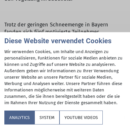
Trotz der geringen Schneemenge in Bayern
fanden sich fünf motivierte Teilnehmer
zusammen, um die winterliche Berglandschaft zu
Diese Website verwendet Cookies
genießen.
Wir verwenden Cookies, um Inhalte und Anzeigen zu
Der Aufstieg begann bei leichtem Schneefall, der
personalisieren, Funktionen für soziale Medien anbieten zu
können und Zugriffe auf unsere Website zu analysieren.
die Umgebung in eine zauberhafte
Außerdem geben wir Informationen zu Ihrer Verwendung
Winterlandschaft verwandelte.
unserer Website an unsere Partner für soziale Medien,
Werbung und Analysen weiter. Unsere Partner führen diese
Die Bedingungen waren insgesamt gut, jedoch
Informationen möglicherweise mit weiteren Daten
war die Sicht aufgrund des Schneefalls und der
zusammen, die Sie ihnen bereitgestellt haben oder die sie
Bewölkung eingeschränkt. Dies beeinträchtigte
im Rahmen Ihrer Nutzung der Dienste gesammelt haben.
die Ausblicke auf die umliegenden Gipfel, jedoch
nicht die Stimmung.
ANALYTICS
SYSTEM
YOUTUBE VIDEOS
Aufgrund des Wetters verzichtete die Gruppe auf