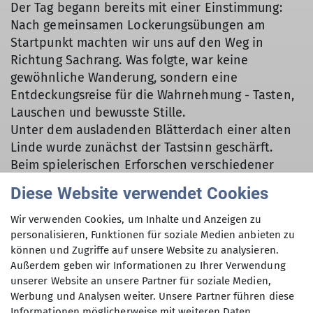
Der Tag begann bereits mit einer Einstimmung:
Nach gemeinsamen Lockerungsübungen am
Startpunkt machten wir uns auf den Weg in
Richtung Sachrang. Was folgte, war keine
gewöhnliche Wanderung, sondern eine
Entdeckungsreise für die Wahrnehmung - Tasten,
Lauschen und bewusste Stille.
Unter dem ausladenden Blätterdach einer alten
Linde wurde zunächst der Tastsinn geschärft.
Beim spielerischen Erforschen verschiedener
Gegenstände löste sich die anfängliche
Diese Website verwendet Cookies
Zurückhaltung schnell in heiteres Lachen auf. Der
Weg führte uns weiter Richtung Ölbergkapelle,
Wir verwenden Cookies, um Inhalte und Anzeigen zu
unterbrochen durch einen Moment tiefer
personalisieren, Funktionen für soziale Medien anbieten zu
können und Zugriffe auf unsere Website zu analysieren.
Verbundenheit an einem versteckten Waldplatz.
Außerdem geben wir Informationen zu Ihrer Verwendung
Hier fanden wir bei geführten Atemübungen die
unserer Website an unsere Partner für soziale Medien,
nötige Ruhe, um den Trubel der Welt für einen
Werbung und Analysen weiter. Unsere Partner führen diese
Moment auszublenden.
Informationen möglicherweise mit weiteren Daten