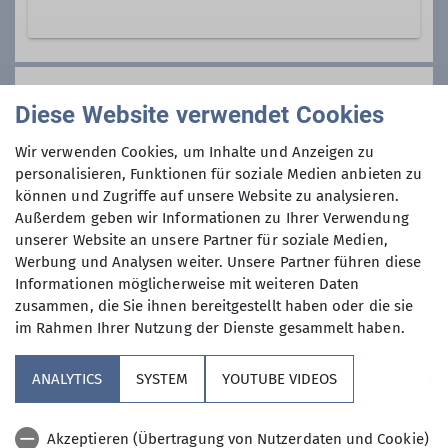
vorstand@dav-rottal.de
08639/1095
Ämter
Anmeldung
Diese Website verwendet Cookies
1. Vorsitzender
Vorstandschaft
Ämter
Anmeldung wg. Reservierung
Wir verwenden Cookies, um Inhalte und Anzeigen zu
personalisieren, Funktionen für soziale Medien anbieten zu
Abteilung Männergesangsgruppe
können und Zugriffe auf unsere Website zu analysieren.
Anmeldung bis
Außerdem geben wir Informationen zu Ihrer Verwendung
unserer Website an unsere Partner für soziale Medien,
22.12.2025
Werbung und Analysen weiter. Unsere Partner führen diese
Informationen möglicherweise mit weiteren Daten
zusammen, die Sie ihnen bereitgestellt haben oder die sie
im Rahmen Ihrer Nutzung der Dienste gesammelt haben.
ANALYTICS
SYSTEM
YOUTUBE VIDEOS
Sektion
Akzeptieren (Übertragung von Nutzerdaten und Cookie)