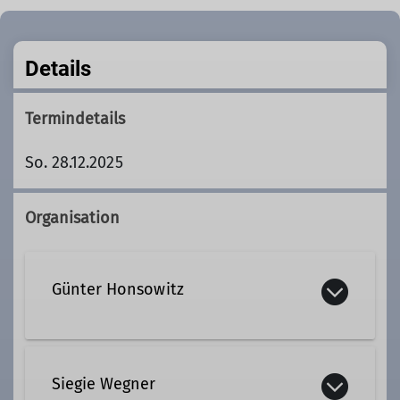
Details
Termindetails
So. 28.12.2025
Organisation
Günter Honsowitz
087249669999
01733872262
Siegie Wegner