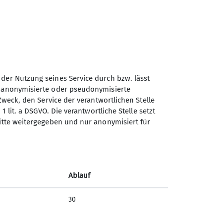
 der Nutzung seines Service durch bzw. lässt
Sektion Rottal Neumarkt-St.
n anonymisierte oder pseudonymisierte
Veit des Deutschen
Zweck, den Service der verantwortlichen Stelle
Alpenvereins e.V.
1 lit. a DSGVO. Die verantwortliche Stelle setzt
ritte weitergegeben und nur anonymisiert für
St. Veiter-Straße 37
84494 Neumarkt St. Veit
Telefon +4901733872262
Ablauf
Kontakt
30