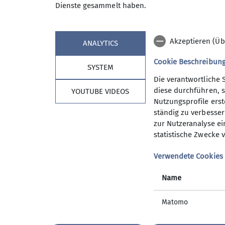
Dienste gesammelt haben.
Akzeptieren (Üb
ANALYTICS
Cookie Beschreibun
SYSTEM
Die verantwortliche 
diese durchführen, s
YOUTUBE VIDEOS
Sektion
Aktu
Nutzungsprofile erste
ständig zu verbessern
Geschäftsstelle
News
zur Nutzeranalyse ei
Mitgliedschaft
Veransta
statistische Zwecke v
Links
Progra
Kurse
Verwendete Cookies
Berichte
Name
Matomo