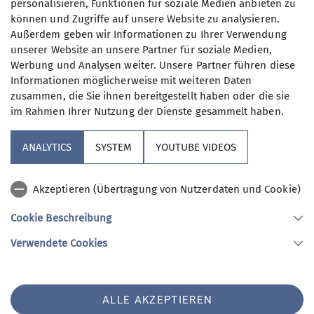
personalisieren, Funktionen für soziale Medien anbieten zu
können und Zugriffe auf unsere Website zu analysieren.
Vereinsheim
Außerdem geben wir Informationen zu Ihrer Verwendung
unserer Website an unsere Partner für soziale Medien,
Werbung und Analysen weiter. Unsere Partner führen diese
St. Veiter-Straße 37
Informationen möglicherweise mit weiteren Daten
zusammen, die Sie ihnen bereitgestellt haben oder die sie
84494 Neumarkt St. Veit
im Rahmen Ihrer Nutzung der Dienste gesammelt haben.
ANALYTICS
SYSTEM
YOUTUBE VIDEOS
Sektion
Akzeptieren (Übertragung von Nutzerdaten und Cookie)
Aktuelles
Cookie Beschreibung
Verwendete Cookies
Sektion Rottal Neumarkt-St. Veit des Deutschen Alpenvereins e.V.
St. Veiter-Straße 37
84494 Neumarkt St. Veit
ALLE AKZEPTIEREN
Telefon +4901733872262