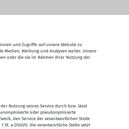
önnen und Zugriffe auf unsere Website zu
ale Medien, Werbung und Analysen weiter. Unsere
3
Kurs 2024
Kurs 2025
Kurs 2026
MTB
ben oder die sie im Rahmen Ihrer Nutzung der
Programm 2025
Programm 2026
ung
 der Nutzung seines Service durch bzw. lässt
Sektion Rottal Neumarkt-St.
n anonymisierte oder pseudonymisierte
Veit des Deutschen
Zweck, den Service der verantwortlichen Stelle
Alpenvereins e.V.
1 lit. a DSGVO. Die verantwortliche Stelle setzt