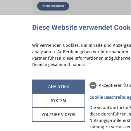
mehr erfahren
Diese Website verwendet Cook
Andere Themen
Wir verwenden Cookies, um Inhalte und Anzeigen 
analysieren. Außerdem geben wir Informationen 
Berichte
Berichte 2022
Berichte 2023
Berichte 
Partner führen diese Informationen möglicherwei
Dienste gesammelt haben.
News
News
News 2023
News 2024
News 2
Veranstaltung 2024
Veranstaltung 2026
Veranstaltu
Akzeptieren (Üb
ANALYTICS
Cookie Beschreibun
SYSTEM
Die verantwortliche 
diese durchführen, s
YOUTUBE VIDEOS
Sektion
Aktu
Nutzungsprofile erste
ständig zu verbessern
Geschäftsstelle
News