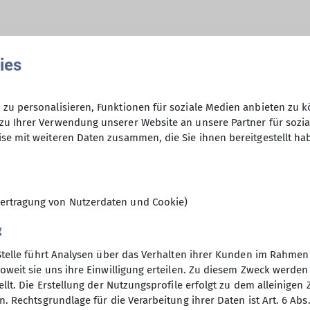
ies
zu personalisieren, Funktionen für soziale Medien anbieten zu k
zu Ihrer Verwendung unserer Website an unsere Partner für sozi
2024
Berichte 2025
Berichte 2026
Gruppen
Kurs
Kurs 202
se mit weiteren Daten zusammen, die Sie ihnen bereitgestellt ha
025
News 2026
Programm
Programm 2023
Programm 2024
ngen
Veranstaltungen 2023
Veranstaltungen 2025
Vereinsbekleid
ertragung von Nutzerdaten und Cookie)
g
Stelle führt Analysen über das Verhalten ihrer Kunden im Rahmen
oweit sie uns ihre Einwilligung erteilen. Zu diesem Zweck werde
elles
llt. Die Erstellung der Nutzungsprofile erfolgt zu dem alleinigen 
. Rechtsgrundlage für die Verarbeitung ihrer Daten ist Art. 6 Abs. 