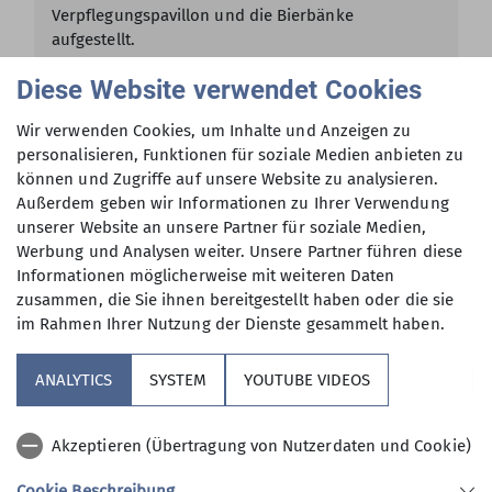
Verpflegungspavillon und die Bierbänke
aufgestellt.
Diese Website verwendet Cookies
mehr erfahren
Wir verwenden Cookies, um Inhalte und Anzeigen zu
personalisieren, Funktionen für soziale Medien anbieten zu
Andere Themen
können und Zugriffe auf unsere Website zu analysieren.
Außerdem geben wir Informationen zu Ihrer Verwendung
unserer Website an unsere Partner für soziale Medien,
Berichte
Berichte 2022
Berichte 2023
Berichte 2024
Werbung und Analysen weiter. Unsere Partner führen diese
Informationen möglicherweise mit weiteren Daten
Berichte 2025
Berichte 2026
Gruppen
Kurs
zusammen, die Sie ihnen bereitgestellt haben oder die sie
im Rahmen Ihrer Nutzung der Dienste gesammelt haben.
Kurs 2023
Kurs 2024
Kurs 2025
Kurs 2026
MTB
News
News
News 2023
News 2024
News 2025
ANALYTICS
SYSTEM
YOUTUBE VIDEOS
News 2026
Programm
Programm 2023
Programm 2024
Akzeptieren (Übertragung von Nutzerdaten und Cookie)
Programm 2025
Programm 2026
Veranstaltung 2024
Cookie Beschreibung