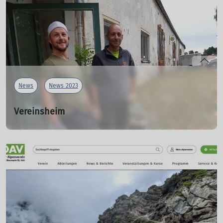
September
mehr erfahren
News
News 2023
Vereinsheim
Renovierung und Großputz
14.10.2023
Dank des Einsatzes unseres 1. Vorstands und vieler
fleißiger Helfer erstrahlt das Vereinsheim in frischem
Glanz.
Ein neuer Küchenboden wurde verlegt.
Wir bedanken uns bei allen Mitwirkenden!!
mehr erfahren