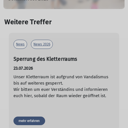
25.06.2023
Das Sommerfest am Freitag den 23.Juni des DAV Rottal-
Weitere Treffer
Neumarkt St.Veit war ein voller Erfolg. Trotz schlechter
Wettervorhersage, war der Optimismus der Sommerfest-
Aufbautruppe ungebrochen. Im schönen Klostergarten
hinter dem Vereinsheim, im Windschatten einer
News
News 2026
Baumgruppe wurde der Verpflegungspavillon und die
Bierbänke aufgestellt.
Sperrung des Kletterraums
23.07.2026
mehr erfahren
Unser Kletterraum ist aufgrund von Vandalismus
bis auf weiteres gesperrt.
Wir bitten um euer Verständins und informieren
euch hier, sobald der Raum wieder geöffnet ist.
mehr erfahren