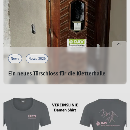
Es ist soweit! Unsere T-Shirts der "Berglinie" sind
verfügbar.
mehr erfahren
News
News 2026
Ein neues Türschloss für die Kletterhalle
31.01.2026
Viele Jahre hat unser Türschloss in der Kletterhalle über
einen Zahlencode, der telefonisch jedem
Kletterhallenbesucher angesagt wird, Zugang gewährt.
Abnutzung und Beschädigung hat es schließlich bis
gestern getrotzt - daher musste kurzerhand ein neues
Schloss eingebaut werden.