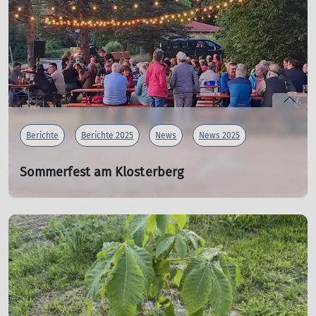
Zeiten in der Veranlagung des Menschen. Sie treibt ihn
an und lässt ihn zuweilen unglaubliche Leistungen
erbringen. So liegt es wohl auf der Hand, dass es die
Menschen aus dem Alpenraum und aller Welt seit
Jahrhunderten auf die Gipfel der hohen Berge treibt.
Ebenso liegt es wohl in der menschlichen Genetik
verankert, sich Denkmäler zu schaffen oder anderweitig
zu verewigen.
Berichte
Berichte 2025
News
News 2025
mehr erfahren
Sommerfest am Klosterberg
27.06.2025
Das Bergsteiger auch feiern können, hat die DAV Sektion
Rottal-Neumarkt-Sankt-Veit wieder einmal unter Beweis
gestellt!
mehr erfahren