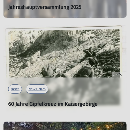
Jahreshauptversammlung 2025
Mit Wahlen
mehr erfahren
14.11.2025
Die Tage werden kürzer und der Winter steht vor der Tür.
Das bedeutet für die Mitglieder des DAV nicht nur, dass
die Skier und Schneeschuhe aus dem Keller geholt
werden. Die Jahreshauptversammlung der Sektion steht
ebenfalls an. So wurde heuer am Freitag, den 14.11. zur
öffentlichen Sitzung im Vereinsheim geladen und der
Gastraum war sehr gut gefüllt.
mehr erfahren
News
News 2025
60 Jahre Gipfelkreuz im Kaisergebirge
21.09.2025
Die Sehnsucht, hoch hinaus zu kommen und das
Unbekannte zu erforschen liegt wohl seit Beginn der