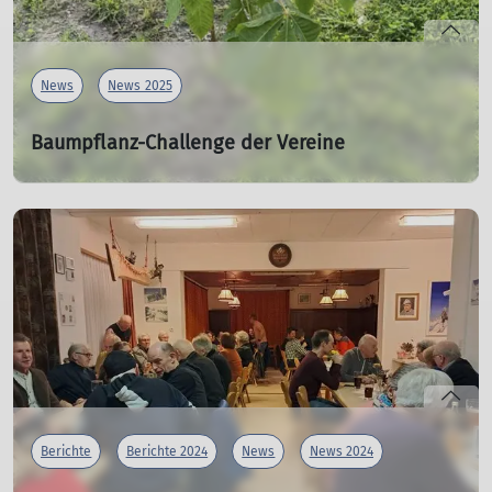
News
News 2025
Baumpflanz-Challenge der Vereine
2025
11.05.2025
Auch wir wurden nominiert - und wir haben geliefert!
mehr erfahren
Berichte
Berichte 2024
News
News 2024