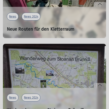
Günter Honsowitz 1. Vorsitzender
News
News 2024
mehr erfahren
Neue Routen für den Kletterraum
03.05.2024
Am ersten Donnerstag und Freitag im Mai 2024 haben
zahlreiche Betreuer und Helfer aus unseren
Klettergruppen die Routen in der Kletterhalle
umgeschraubt. Analss dazu war der Kinderklettercup am
04.05.2024.
mehr erfahren
News
News 2024