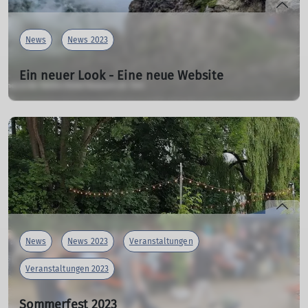
News
News 2023
Ein neuer Look - Eine neue Website
18.08.2023
Nach langer Arbeit, viel Geduld und Unterstützung durch
Wolfgang sowie Gandi und Input aus dem Verein, ist es
endlich soweit:
Die Website unserer Sektion erstrahlt in neuem Glanz,
Design und Layout.
mehr erfahren
News
News 2023
Veranstaltungen
Veranstaltungen 2023
Sommerfest 2023