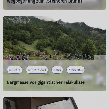
Wegbegehung zum „Steineren Brünnl“
23.04.2024
Rund um Neumarkt-St. Veit gibt es viele schöne Wander-
und Radwege.
Einer davon ist der Weg von der Alten Teisinger Straße
zur Antoniuskapelle – im Volksmund besser bekannt als
„Steinernes Brünnl“.
mehr erfahren
Berichte
Berichte 2023
News
News 2023
Bergmesse vor gigantischer Felskulisse
24.09.2023
Seit Jahrzehnten schon veranstaltet die
Alpenvereinssektion Rottal-Neumarkt-Sankt Veit ihren
traditionellen Berggottesdienst am letzten Sonntag im