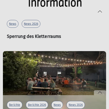
News
News 2026
Sperrung des Kletterraums
23.07.2026
Unser Kletterraum ist aufgrund von Vandalismus bis auf
weiteres gesperrt.
Wir bitten um euer Verständins und informieren euch
hier, sobald der Raum wieder geöffnet ist.
mehr erfahren
Berichte
Berichte 2026
News
News 2026