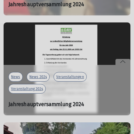
Jahreshauptversammlung 2024
Mit Mitgliederehrung und Ernennung eines
Ehrenvorstandes
22.11.2024
Am 22.11.2024 fand die Jahreshauptversammlung der DAV
Sektion Rottal-Neumarkt- Sankt Veit im Vereinsheim in
Neumarkt statt.
mehr erfahren
News
News 2024
Veranstaltungen
Veranstaltung 2024
Jahreshauptversammlung 2024
Fr. 22.11.2024 19:30 Uhr
Einladung zur ordentlichen Mitgliederversammlung für
das Jahr 2024